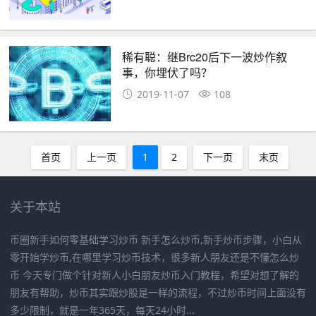
稀有聪：继Brc20后下一波炒作叙
事，你埋伏了吗？
2019-11-07
108
首页
上一页
1
2
下一页
末页
关于本站
币圈新手如何零基础学习炒币 新手怎么炒币,新手炒币步骤，小白从
零开始学炒币,在哪里学习炒币技术，很多新人朋友还是不懂怎么炒
币 今天专门做个针对新人小白朋友炒币入门教程，希望对想了解的
朋友有帮助，炒币其实跟炒股是一样的流程，不过炒币时间上面没有
多少限制，就是一年365天，每天24小时...