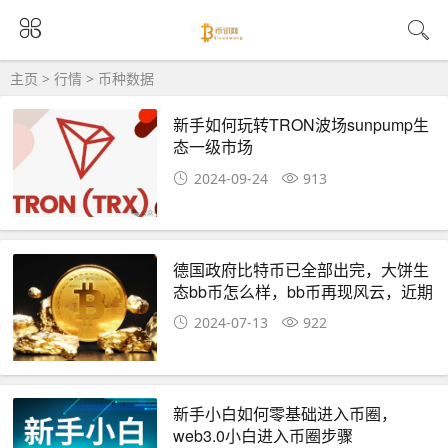
主页
>
行情
>
币种数据
新手如何玩转TRON波场sunpump生
态一级市场
2024-09-24
913
德国政府比特币已全部出完，大饼生
态bb币怎么样，bb币再现风云，近期
还会涨多少，bb最新消息,币圈小白
2024-07-13
922
如何投资，币圈生存指南财富交流群
新手小白如何零基础进入币圈，
web3.0小白进入币圈步骤