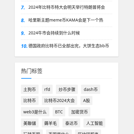
7.
2024年比特币特大会明天举行特朗普将会
8.
哈里斯主题meme币KAMA会是下一个热
9.
2024牛市会持续到什么时候
10.
德国政府比特币已全部出完，大饼生态bb币
热门标签
土狗币
rfd
炒币步骤
dash币
比特币
比特币2024大会
A股
web3是什么
BTC
加密货币
美聯儲
薅羊毛
泰达币
人工智能