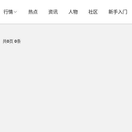
行情
热点
资讯
人物
社区
新手入门
共
0
页
0
条