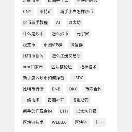
玩转币圈
币圈是什么
区块链服务
CNY
莱特币
新手小白怎样炒币
炒币新手教程
AI
以太坊
什么是炒币
怎么炒币
元宇宙
稳定币
币圈VIP群
微信群
比特币新闻
怎么注册交易所
xmr门罗币
区块链论坛
指标技术
新手怎么炒币如何挣钱
USDC
比特币行情
BNB
OKX
币圈合约
一级市场
币圈社群
虚拟货币
新手怎样玩合约
ETH
以太坊升级
区块链技术
WEB3.0
区块链
何一