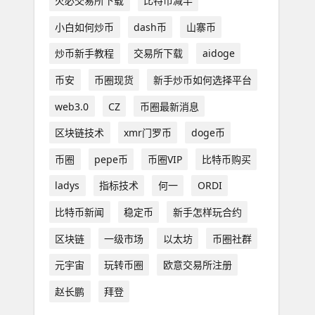
火必交易所下载
比特币减半
小白如何炒币
dash币
山寨币
炒币新手教程
交易所下载
aidoge
币安
币圈现货
新手炒币如何选择平台
web3.0
CZ
币圈最新消息
区块链技术
xmr门罗币
doge币
币圈
pepe币
币圈VIP
比特币购买
ladys
指标技术
何一
ORDI
比特币新闻
稳定币
新手怎样玩合约
区块链
一级市场
以太坊
币圈社群
元宇宙
玩转币圈
欧意交易所注册
赵长鹏
拜登