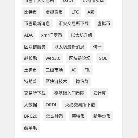
币圈十大交易所
USDT
比特币实盘
比特币
虚拟货币
LTC
A股
币圈最新消息
币安交易所下载
虚拟币
ADA
xmr门罗币
以太坊升级
区块链服务
以太坊最新消息
何一
赵长鹏
web3.0
区块链论坛
SOL
土狗币
二级市场
AI
FIL
特朗普
区块链技术
微信群
交易所下载
零基础入门币圈
云计算
大数据
ORDI
火必交易所下载
BRC20
怎么炒币
莱特币
新手炒币
薅羊毛