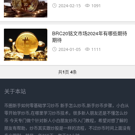
2024-02-15
1091
BRC20铭文市场2024年有哪些期待
期待
2024-01-05
1111
共
1
页
4
条
关于本站
币圈新手如何零基础学习炒币 新手怎么炒币,新手炒币步骤，小白从
零开始学炒币,在哪里学习炒币技术，很多新人朋友还是不懂怎么炒
币 今天专门做个针对新人小白朋友炒币入门教程，希望对想了解的
朋友有帮助，炒币其实跟炒股是一样的流程，不过炒币时间上面没有